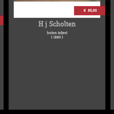
€ 85,00
H j Scholten
buiten tafreel
( 1880 )