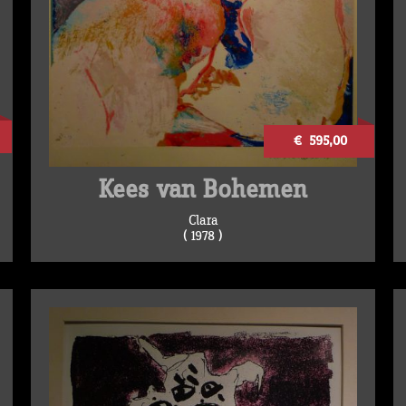
€ 595,00
Kees van Bohemen
Clara
( 1978 )