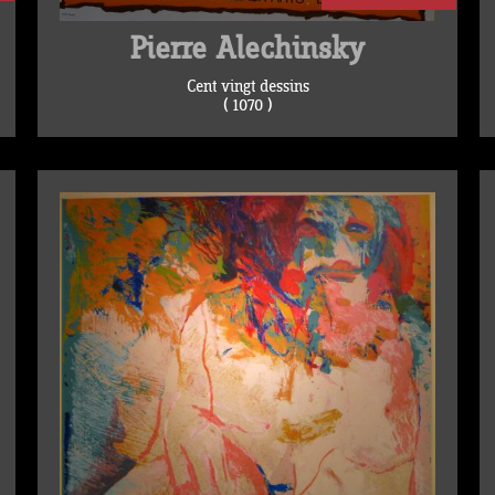
Pierre Alechinsky
Cent vingt dessins
( 1070 )