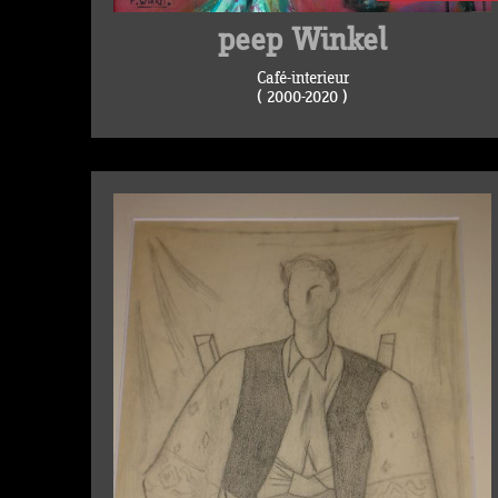
peep Winkel
Café-interieur
( 2000-2020 )