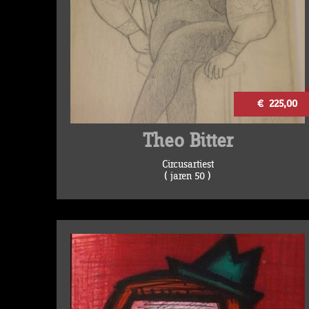
€ 225,00
Theo Bitter
Circusartiest
( jaren 50 )