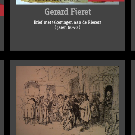
Gerard Fieret
Brief met tekeningen aan de Riesers
( jaren 60-70 )