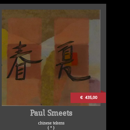
€ 435,00
Paul Smeets
chinese tekens
( * )