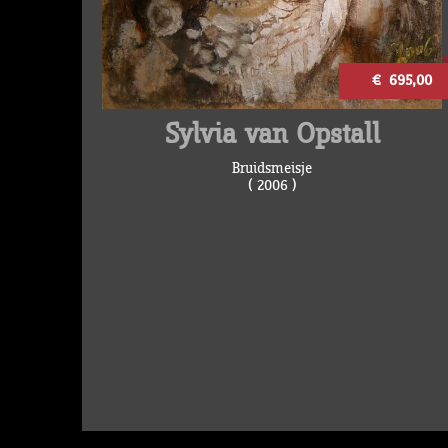
€ 695,00
Sylvia van Opstall
Bruidsmeisje
( 2006 )