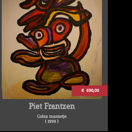
€ 690,00
Piet Frantzen
Cobra mannetje
( 1999 )