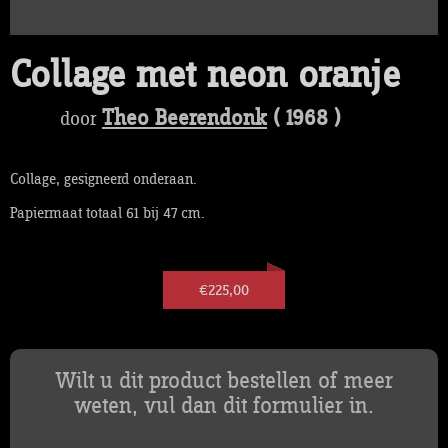
Collage met neon oranje
Theo Beerendonk
( 1968 )
door
Collage, gesigneerd onderaan.
Papiermaat totaal 61 bij 47 cm.
€225,00
Wilt u dit product bestellen of meer
weten, vul dan dit formulier in.