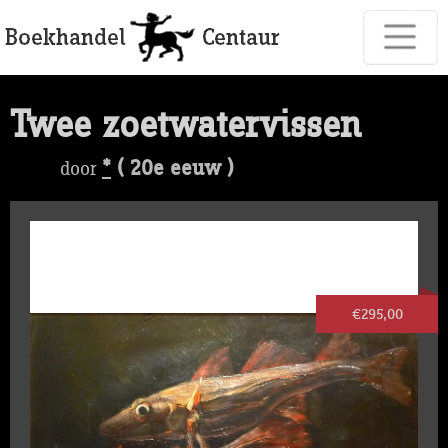
Twee zoetwatervissen
*
( 20e eeuw )
door
€295,00