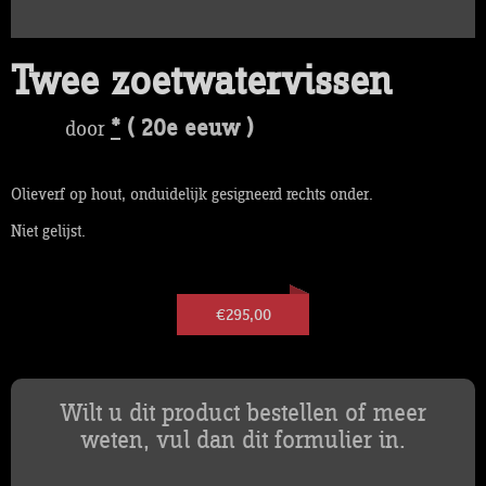
Twee zoetwatervissen
*
( 20e eeuw )
door
Olieverf op hout, onduidelijk gesigneerd rechts onder.
Niet gelijst.
€295,00
Wilt u dit product bestellen of meer
weten, vul dan dit formulier in.