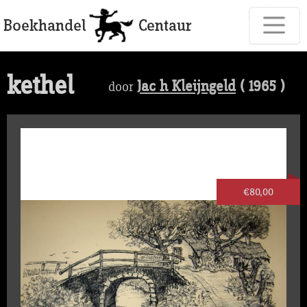
kethel
Jac h Kleijngeld
( 1965 )
door
€80,00