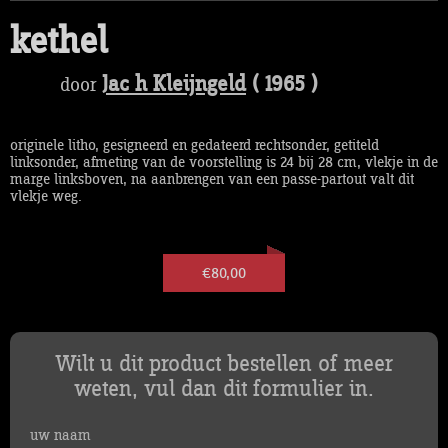
kethel
Jac h Kleijngeld
( 1965 )
door
originele litho, gesigneerd en gedateerd rechtsonder, getiteld
linksonder, afmeting van de voorstelling is 24 bij 28 cm, vlekje in de
marge linksboven, na aanbrengen van een passe-partout valt dit
vlekje weg.
€80,00
Wilt u dit product bestellen of meer
weten, vul dan dit formulier in.
uw naam